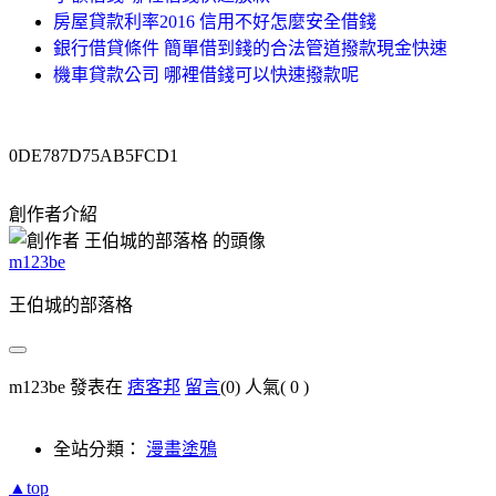
房屋貸款利率2016 信用不好怎麼安全借錢
銀行借貸條件 簡單借到錢的合法管道撥款現金快速
機車貸款公司 哪裡借錢可以快速撥款呢
0DE787D75AB5FCD1
創作者介紹
m123be
王伯城的部落格
m123be 發表在
痞客邦
留言
(0)
人氣(
0
)
全站分類：
漫畫塗鴉
▲top