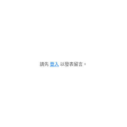
請先
登入
以發表留言。