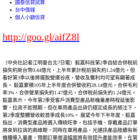
國泰信貸試算
台中借錢
個人小額信貸
http://goo.gl/aifZ8l
（中央社記者江明晏台北7日電）毅嘉科技第2季自結合併稅前
損失約新台幣0.44億元，上半年累計稅前損失約1.24億元，但
看好第3季以後將擺脫營運谷底，營收及獲利均可望有顯著成
長。 毅嘉累積105年上半年度合併營收約28.14億元，合併毛利
率3%，合併營業損失約1.47億元，合併稅前損失約1.24億元。
毅嘉表示，今年第2季受客戶消費型產品新機量產時程延後影
響，拉貨不如預期，但在車用產品出貨仍穩定成長的挹注下，
第2季度整體營收較首季成長10%。 展望今年下半年度，毅嘉
指出，消費型產品將邁入傳統旺季，包括手機、穿戴產品訂單
將來到拉貨的高峰期，同時在車用產品、光通訊產品陸續有新
機種導入量產，預期訂單增溫幅度將有效提升產能效率，在第