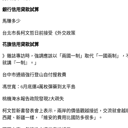
銀行信用貸款試算
馬賺多少
台北市長柯文哲日前接受《外交政策
花旗信用貸款試算
》雜誌專訪時，強調應該以「兩國一制」取代「一國兩制」，
就講『一制』。」
台中市通過強行登山自付搜救費
馮世寬：6月底運4萬枚彈藥到太平島
桃機淹水報告政院發現2大疏失
柯文哲新書發表會上表示，兩岸的價值觀越接近，交流就會越
西藏、新疆一樣，「維安的費用比國防多很多」。