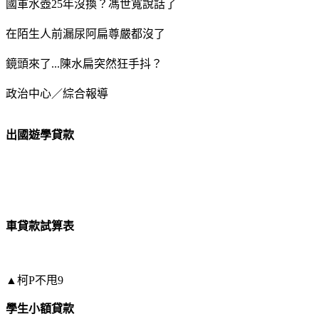
國軍水壺25年沒換？馮世寬說話了
在陌生人前漏尿阿扁尊嚴都沒了
鏡頭來了...陳水扁突然狂手抖？
政治中心／綜合報導
出國遊學貸款
車貸款試算表
▲柯P不甩9
學生小額貸款