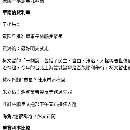
總統一夢馬英九輸給
華南信貸利率
了小馬哥
賀陳旦批准董事長林鵬良辭呈
費鴻鈞：最好明天就走
柯文哲的「一制說」包括了民主、自由、法治、人權等普世價
治神經，今年的台北上海雙城論壇是否能順利舉行，柯文哲也
教柯P做好市長？陳水扁這樣回
朱立倫：溯溪業者違反業務過失罪
准辭林鵬良交通部下午宣布接任人選
海角7億很稀奇？彭文正問
房貸利率比較