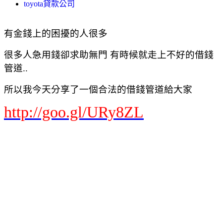
toyota貸款公司
有金錢上的困擾的人很多
很多人急用錢卻求助無門 有時候就走上不好的借錢
管道..
所以我今天分享了一個合法的借錢管道給大家
http://goo.gl/URy8ZL
Yahoo奇摩 網頁搜尋
首頁信箱新聞股市氣象運動名人娛樂App下載購物中心商城拍賣更多
Yahoo
查詢詞
貸款借錢
搜尋
網頁
知識+