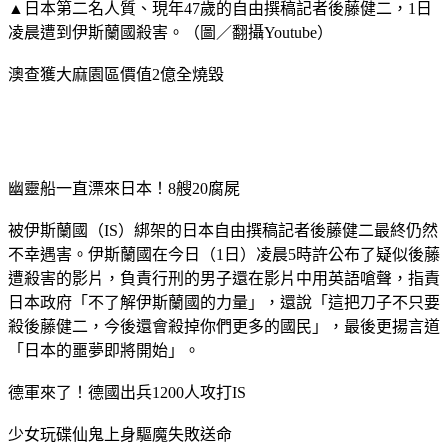
▲日本第二名人質、現年47歲的自由撰稿記者後藤健二，1日
凌晨遭到伊斯蘭國殺害。（圖／翻攝Youtube）
澳查獲大麻園區價值2億全燒毀
幽靈船一直漂來日本！8艘20腐屍
被伊斯蘭國（IS）綁架的日本自由撰稿記者後藤健二最終仍然
不幸遇害。伊斯蘭國在今日（1日）凌晨5時許公布了疑似後藤
遭殺害的影片，負責行刑的男子還在影片中用英語嗆聲，指責
日本政府「不了解伊斯蘭國的力量」，還說「這把刀子不只要
殺後藤健二，今後還會殺掉你們更多的國民」，最後更揚言道
「日本的噩夢即將開始」。
德軍來了！德國出兵1200人攻打IS
少女玩碟仙鬼上身驅魔失敗送命