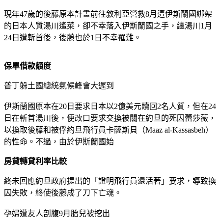
現年47歲的後藤原本計畫前往敘利亞營救8月遭伊斯蘭國綁架
的日本人質湯川遙菜，卻不幸落入伊斯蘭國之手，繼湯川1月
24日遭斬首後，後藤也於1日不幸罹難。
保單借款額度
普丁躲土國總統氣候峰會大遲到
伊斯蘭國原本在20日要求日本以2億美元贖回2名人質，但在24
日在斬首湯川後，便改口要求交換被關在約旦的死囚蕾莎薇，
以換取後藤和被俘約旦飛行員卡薩斯貝（Maaz al-Kassasbeh）
的性命。不過，由於伊斯蘭國始
房貸轉貸利率比較
終未回應約旦政府提出的「證明飛行員還活著」要求，導致換
囚失敗，終使後藤成了刀下亡魂。
孕婦遭友人剖腹9月胎兒被挖出