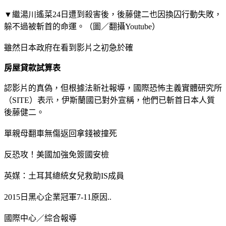
▼繼湯川遙菜24日遭到殺害後，後藤健二也因換囚行動失敗，
躲不過被斬首的命運。（圖／翻攝Youtube）
雖然日本政府在看到影片之初急於確
房屋貸款試算表
認影片的真偽，但根據法新社報導，國際恐怖主義實體研究所
（SITE）表示，伊斯蘭國已對外宣稱，他們已斬首日本人質
後藤健二。
單親母翻車無傷返回拿錢被撞死
反恐攻！美國加強免簽國安檢
英媒：土耳其總統女兒救助IS成員
2015日黑心企業冠軍7-11原因..
國際中心／綜合報導