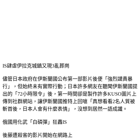
形象看得見，業績自然翻漲！直接登首頁，行動+電腦同時曝光，就選雅虎原生廣告！
OK忠訓貸款
俱備多家信用貸款銀行案例，提供您完整的諮詢服務。
貸款問題輕鬆解決 台北聯大當舖
缺錢怎麼辦？提供汽車借款、支票借錢等貸款服務，快速放款，解決資金燃眉之急！
房地貸款找峻德 最快當天貸
資金需求，放心交給峻德！超低利專案，再創房地價值，諮詢專線，全年無休！
查詢詞
貸款借錢
搜尋
Yahoo 奇摩服務中心建議隱私權政策服務條款廣告
IS肆虐伊拉克城鎮又現3亂葬崗
儘管日本政府在伊斯蘭國公布第一部影片後便「強烈譴責暴
行」，但始終未有實際行動；日本許多網友在聽聞伊斯蘭國提
出的「72小時限令」後，第一時間卻是製作許多KUSO圖片上
傳到社群網站，讓伊斯蘭國推特上回嗆「真想看看2名人質被
斬首後，日本人會有什麼表情」，沒想到居然一語成讖。
俄國用化武「白磷彈」狂轟IS
後藤遭殺害的影片開始在網路上