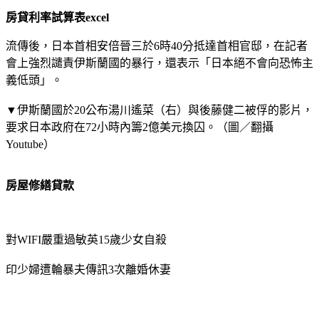
房貸利率試算表excel
流傳後，日本首相安倍晉三於6時40分抵達首相官邸，在記者
會上強烈譴責伊斯蘭國的暴行，還表示「日本絕不會向恐怖主
義低頭」。
▼伊斯蘭國於20公布湯川遙菜（右）與後藤健二被俘的影片，
要求日本政府在72小時內籌2億美元換囚。（圖／翻攝
Youtube）
房屋修繕貸款
對WIFI嚴重過敏英15歲少女自殺
印少婦遭輪暴夫傳訊3次離婚休妻